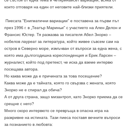
се състои от една тема и четиринайсет вариации, всяка от
които отговаря на един от неговите най-близки приятели.
Пиесата "Енигматични вариации" е поставена за първи път
през 1996 г. в „Театър Мариньи" с участието на Ален Делон и
Франсис Юстер. Тя разказва за писателя Абел Знорко –
нобелов лауреат за литература, който живее съвсем сам на
остров в Северно море, измъчван от въпроси за една жена, с
която има дългогодишна кореспонденция и Ерик Ларсен –
журналист, който под претекст, че иска да вземе интервю
посещава автора.
Но каква може да е причината за това посещение?
Каква може да е тайната, която го свързва с жената, която
Знорко не е спирал да обича?
А от друга страна, защо мизантроп, като Знорко приема да се
срещне с него?
Много скоро интервюто се превръща в опасна игра на
разкривне на истината. Тази пиеса поставя вечните въпроси
за познанието в любовта: