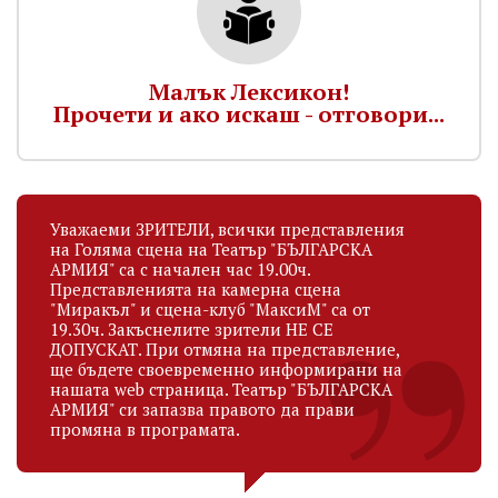
Малък Лексикон!
Прочети и ако искаш - отговори...
Уважаеми ЗРИТЕЛИ, всички представления
на Голяма сцена на Театър "БЪЛГАРСКА
АРМИЯ" са с начален час 19.00ч.
Представленията на камерна сцена
"Миракъл" и сцена-клуб "МаксиМ" са от
19.30ч. Закъснелите зрители НЕ СЕ
ДОПУСКАТ. При отмяна на представление,
ще бъдете своевременно информирани на
нашата web страница. Театър "БЪЛГАРСКА
АРМИЯ" си запазва правото да прави
промяна в програмата.