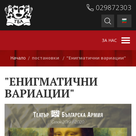
029872303
ЗА НАС
Начало
постановки
"Енигматични вариации"
/
/
"ЕНИГМАТИЧНИ
ВАРИАЦИИ"