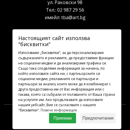
ул. Раковски 98
Тел.:
02 987 29 56
имейл:
tba@art.bg
Билетна каса
Настоящият сайт използва
"бисквитки"
телефон:
02 987 23 03
рабoтно време: 10:00 - 19:30
Използваме „бисквитки“, за да персонализираме
съдържанието и рекламите, да предоставяме функции
на социални медии и да анализираме трафика си.
Последвайте ни
Също така споделяме информация за начина, по
който използвате сайта ни, с партньорските си
социални медии, рекламните си партньори и
партньори за анализ, които може да я комбинират с
друга предоставена им от Вас информация или с
такава, която са събрали от ползването от Ваша страна
на услугите им. Ако продължавате да използвате
нашия уебсайт, Вие се съгласявате с нашите
"бисквитки".
Повече информация
TBA.ART.BG
2026 © Всички права запазени.
Приемам
Предпочитания
Дизайн и програмиране
УебДизайн