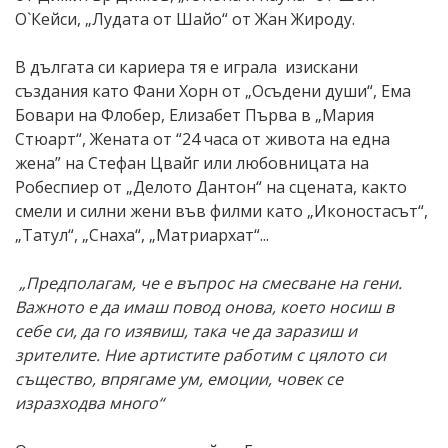
О`Кейси, „Лудата от Шайо“ от Жан Жироду.
В дългата си кариера тя е играла изискани
създания като Фани Хорн от „Осъдени души“, Ема
Бовари на Флобер, Елизабет Първа в „Мария
Стюарт“, Жената от “24 часа от живота на една
жена” на Стефан Цвайг или любовницата на
Робеспиер от „Делото Дантон“ на сцената, както
смели и силни жени във филми като „Иконостасът“,
„Татул“, „Снаха“, „Матриархат“...
„Предполагам, че е въпрос на смесване на гени.
Важното е да имаш повод онова, което носиш в
себе си, да го изявиш, така че да заразиш и
зрителите. Ние артистите работим с цялото си
същество, впрягаме ум, емоции, човек се
изразходва много“