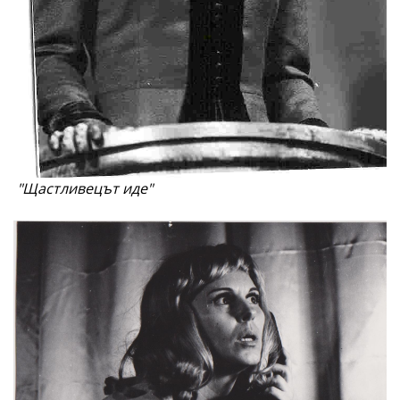
"Щастливецът иде"