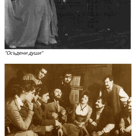
"Осъдени души"