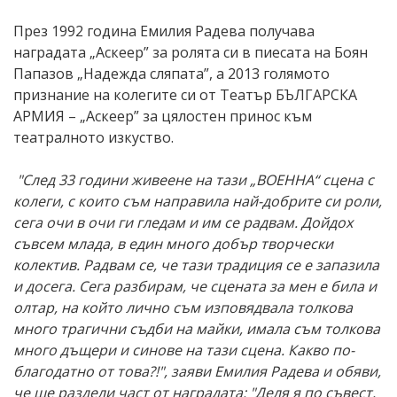
През 1992 година Емилия Радева получава
наградата „Аскеер” за ролята си в пиесата на Боян
Папазов „Надежда сляпата”, а 2013 голямото
признание на колегите си от Театър БЪЛГАРСКА
АРМИЯ – „Аскеер” за цялостен принос към
театралното изкуство.
"След 33 години живеене на тази „ВОЕННА“ сцена с
колеги, с които съм направила най-добрите си роли,
сега очи в очи ги гледам и им се радвам. Дойдох
съвсем млада, в един много добър творчески
колектив. Радвам се, че тази традиция се е запазила
и досега. Сега разбирам, че сцената за мен е била и
олтар, на който лично съм изповядвала толкова
много трагични съдби на майки, имала съм толкова
много дъщери и синове на тази сцена. Какво по-
благодатно от това?!", заяви Емилия Радева и обяви,
че ще раздели част от наградата: "Деля я по съвест,