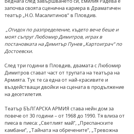
Веднага след завършването си, Емилия Радева е
започва своята сценична кариера в Драматичен
театър „Н.О. Масалитинов“ в Пловдив.
„Отидох по разпределение, където вече беше и
моят съпруг Любомир Димитров, играх в
постановката на Димитър Пунев „Картоиграч“ по
Достоевски.
След три години в Пловдив, двамата с Любомир
Димитров стават част от трупата на театъра на
Армията. Тук те са една от най-красивите и
въздействащи двойки на сцената в продължение
на десетилетия.
Театър БЪЛГАРСКА АРМИЯ става нейн дом за
повече от 30 години – от 1968 до 1990. Тя влиза от
пиеса в пиеса: „Светлият май”, „Преспанските
камбани”, „Тайната на обречените”, „Тревожна