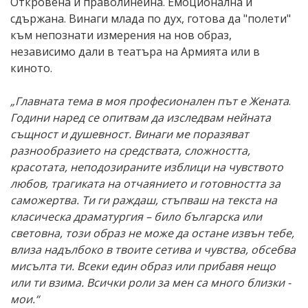
Откровена и праволинейна. Емоционална и
сдържана. Винаги млада по дух, готова да "полети"
към непознати измерения на нов образ,
независимо дали в театъра на Армията или в
киното.
„Главната тема в моя професионален път е Жената
.
Години наред се опитвам да изследвам нейната
същност и душевност. Винаги ме поразяват
разнообразието на средствата, сложността,
красотата, неподозираните изблици на чувството
любов, трагиката на отчаянието и готовността за
саможертва. Ти ги раждаш, стъпваш на текста на
класическа драматургия – било българска или
световна, този образ не може да остане извън тебе,
влиза надълбоко в твоите сетива и чувства, обсебва
мисълта ти. Всеки един образ или прибавя нещо
или ти взима. Всички роли за мен са много близки -
мои.“