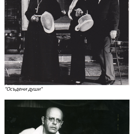
"Осъдени души"