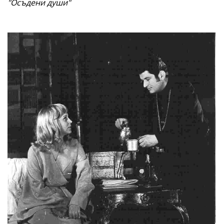
"Осъдени души"