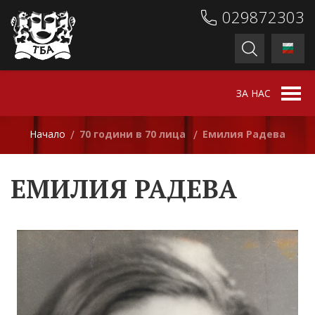
029872303
ЗА НАС
Начало
70 години в 70 лица
Емилия Радева
/
/
ЕМИЛИЯ РАДЕВА