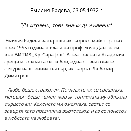
Емилия Радева, 23.05.1932 г.
"Да играеш, това значи да живееш"
Емилия Радева завършва актьорско майсторство
през 1955 година в класа на проф. Боян Дановски
във ВИТИЗ „Кр. Сарафов“. В театралната Академия
среща и голямата си любов, една от знаковите
фигури на военния театър, актьорът Любомир
Димитров.
„Любо беше страхотен. Погледите ни се срещнаха.
Неговият беше тъмен, жарък, топлината му облъхна
сърцето ми. Коленете ми омекнаха, светът се
завъртя като празнична въртележка и аз се понесох
в небесата на любовта”.