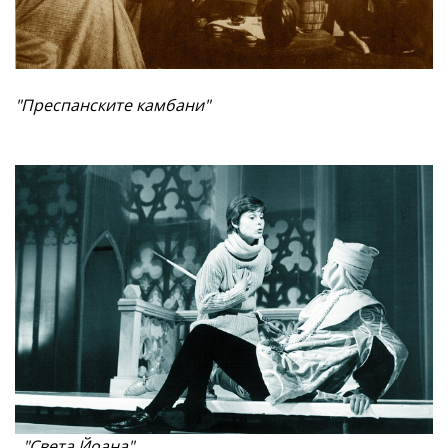
"Преспанските камбани"
"Света Йоана"