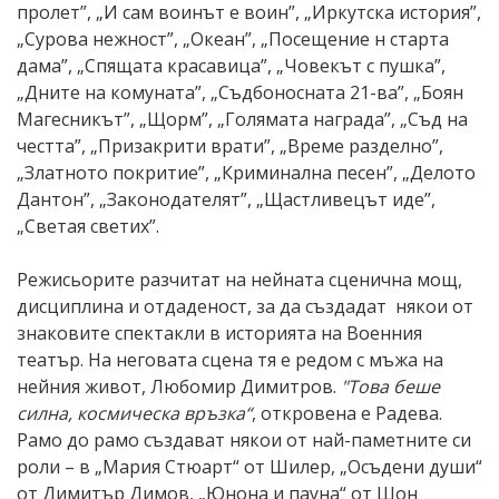
пролет”, „И сам воинът е воин”, „Иркутска история”,
„Сурова нежност”, „Океан”, „Посещение н старта
дама”, „Спящата красавица”, „Човекът с пушка”,
„Дните на комуната”, „Съдбоносната 21-ва”, „Боян
Магесникът”, „Щорм”, „Голямата награда”, „Съд на
честта”, „Призакрити врати”, „Време разделно”,
„Златното покритие”, „Криминална песен”, „Делото
Дантон”, „Законодателят”, „Щастливецът иде”,
„Светая светих”.
Режисьорите разчитат на нейната сценична мощ,
дисциплина и отдаденост, за да създадат някои от
знаковите спектакли в историята на Военния
театър. На неговата сцена тя е редом с мъжа на
нейния живот, Любомир Димитров.
"Това беше
силна, космическа връзка“
, откровена е Радева.
Рамо до рамо създават някои от най-паметните си
роли – в „Мария Стюарт“ от Шилер, „Осъдени души“
от Димитър Димов, „Юнона и пауна“ от Шон