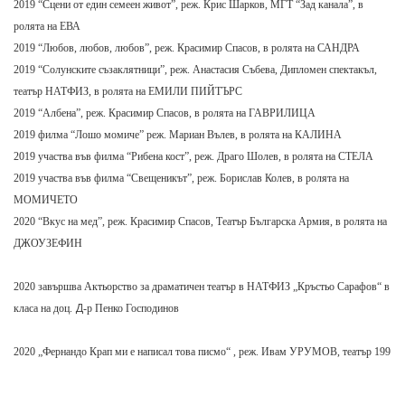
2019 “Сцени от един семеен живот”, реж. Крис Шарков, МГТ “Зад канала”, в
ролята на ЕВА
2019 “Любов, любов, любов”, реж. Красимир Спасов, в ролята на САНДРА
2019 “Солунските съзаклятници”, реж. Анастасия Събева, Дипломен спектакъл,
театър НАТФИЗ, в ролята на ЕМИЛИ ПИЙТЪРС
2019 “Албена”, реж. Красимир Спасов, в ролята на ГАВРИЛИЦА
2019 филма “Лошо момиче” реж. Мариан Вълев, в ролята на КАЛИНА
2019 участва във филма “Рибена кост”, реж. Драго Шолев, в ролята на СТЕЛА
2019 участва във филма “Свещеникът”, реж. Борислав Колев, в ролята на
МОМИЧЕТО
2020 “Вкус на мед”, реж. Красимир Спасов, Театър Българска Армия, в ролята на
ДЖОУЗЕФИН
2020 завършва Актьорство за драматичен театър в НАТФИЗ „Кръстьо Сарафов“ в
Д
класа на доц.
-р Пенко Господинов
2020 „Фернандо Крап ми е написал това писмо“ , реж. Ивам УРУМОВ, театър 199