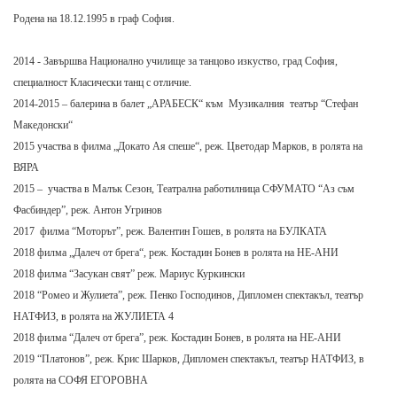
Родена на 18.12.1995 в граф София.
2014 - Завършва Национално училище за танцово изкуство, град София,
специалност Класически танц с отличие.
2014-2015 – балерина в балет „АРАБЕСК“ към Музикалния театър “Стефан
Македонски“
2015 участва в филма „Докато Ая спеше“, реж. Цветодар Марков, в ролята на
ВЯРА
2015 – участва в Малък Сезон, Театрална работилница СФУМАТО “Аз съм
Фасбиндер”, реж. Антон Угринов
2017 филма “Моторът”, реж. Валентин Гошев, в ролята на БУЛКАТА
2018 филма „Далеч от брега“, реж. Костадин Бонев в ролята на НЕ-АНИ
2018 филма “Засукан свят” реж. Мариус Куркински
2018 “Ромео и Жулиета”, реж. Пенко Господинов, Дипломен спектакъл, театър
НАТФИЗ, в ролята на ЖУЛИЕТА 4
2018 филма “Далеч от брега”, реж. Костадин Бонев, в ролята на НЕ-АНИ
2019 “Платонов”, реж. Крис Шарков, Дипломен спектакъл, театър НАТФИЗ, в
ролята на СОФЯ ЕГОРОВНА