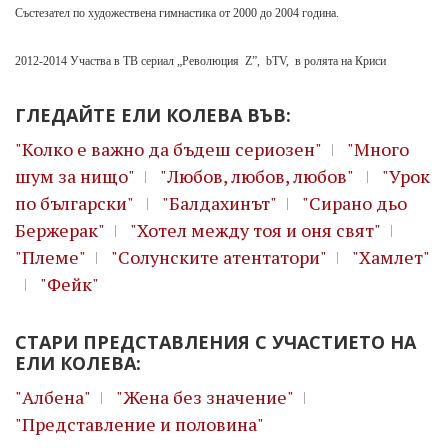
Състезател по художествена гимнастика от 2000 до 2004 година.
2012-2014 Участва в ТВ сериал „Революция Z”, bTV, в ролята на Криси
ГЛЕДАЙТЕ ЕЛИ КОЛЕВА ВЪВ:
"Колко е важно да бъдеш сериозен"
"Много
шум за нищо"
"Любов, любов, любов"
"Урок
по български"
"Бaлдахинът"
"Сирано дьо
Бержерак"
"Хотел между тоя и оня свят"
"Племе"
"Солунските атентатори"
"Хамлет"
"Фейк"
СТАРИ ПРЕДСТАВЛЕНИЯ С УЧАСТИЕТО НА
ЕЛИ КОЛЕВА:
"Албена"
"Жена без значение"
"Представление и половина"