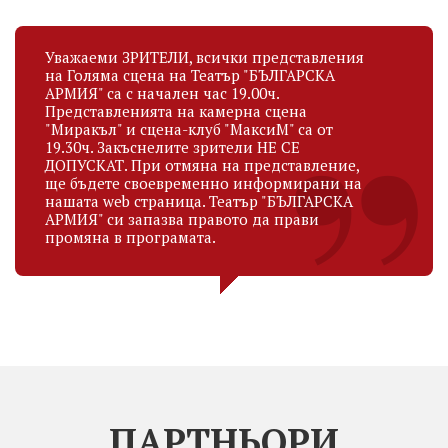
Уважаеми ЗРИТЕЛИ, всички представления
на Голяма сцена на Театър "БЪЛГАРСКА
АРМИЯ" са с начален час 19.00ч.
Представленията на камерна сцена
"Миракъл" и сцена-клуб "МаксиМ" са от
19.30ч. Закъснелите зрители НЕ СЕ
ДОПУСКАТ. При отмяна на представление,
ще бъдете своевременно информирани на
нашата web страница. Театър "БЪЛГАРСКА
АРМИЯ" си запазва правото да прави
промяна в програмата.
ПАРТНЬОРИ