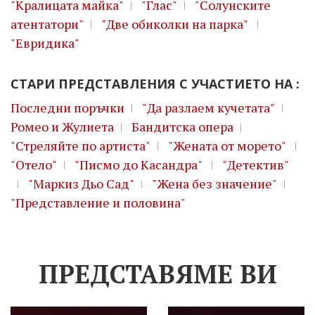
"Кралицата майка"
"Глас"
"Солунските
атентатори"
"Две обиколки на парка"
"Евридика"
СТАРИ ПРЕДСТАВЛЕНИЯ С УЧАСТИЕТО НА :
Последни поръчки
"Да разлаем кучетата"
Ромео и Жулиета
Бандитска опера
"Стреляйте по артиста"
"Жената от морето"
"Отело"
"Писмо до Касандра"
"Детектив"
"Маркиз Дьо Сад"
"Жена без значение"
"Представление и половина"
ПРЕДСТАВЯМЕ ВИ