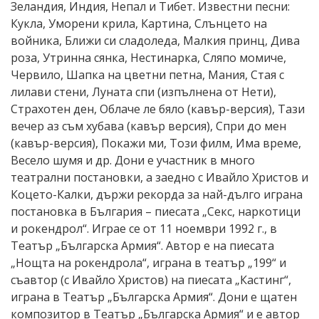
Зеландия, Индия, Непал и Тибет. Известни песни:
Кукла, Уморени крила, Картина, Слънцето на
войника, Ближи си сладоледа, Малкия принц, Дива
роза, Утринна сянка, Нестинарка, Сляпо момиче,
Червило, Шапка на цветни петна, Мания, Стая с
лилави стени, Луната спи (изпълнена от Нети),
Страхотен ден, Облаче ле бяло (кавър-версия), Тази
вечер аз съм хубава (кавър версия), Спри до мен
(кавър-версия), Покажи ми, Този филм, Има време,
Весело шумя и др. Дони е участник в много
театрални постановки, а заедно с Ивайло Христов и
Коцето-Калки, държи рекорда за най-дълго играна
постановка в България – пиесата „Секс, наркотици
и рокендрол“. Играе се от 11 ноември 1992 г., в
Театър „Българска Армия“. Автор е на пиесата
„Нощта на рокендрола“, играна в театър „199“ и
съавтор (с Ивайло Христов) на пиесата „Кастинг“,
играна в Театър „Българска Армия“. Дони е щатен
композитор в Театър „Българска Армия“ и е автор