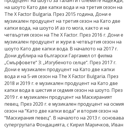
продуцент на шоуто за таланти Големите надежди,
на шоуто Като две капки вода и на третия сезон на
The X Factor Bulgaria. През 2015 година, Дони е
музикален продуцент на третия сезон на Като две
капки вода, на шоуто И аз го мога, както и на
четвъртия сезон на The X Factor. През 2016 г. Дони е
музикален продуцент и жури в четвъртия сезон на
шоуто Като две капки вода. В началото на 2017 г.
Дони дублира на български Гаргамел от филма
„Смърфовете“ 3: „Изгубеното селце“. През 2017 г.
Дони е музикален продуцент на Като две капки
вода и на 5-ия сезон на The X Factor Bulgaria. През
2018 и 2019 г. е музикален продуцент на Като две
капки вода в шестия и седмия сезон на шоуто. През
2019 г. е музикален продуцент на Маскираният
певец. През 2020 г. е музикален продуцент на осмия
сезон на “Като две капки вода” и втория сезон на
“Маскирания певец”. В началото на 2013 г. основава
супергрупата Фондацията, с Кирил Маричков, Иван