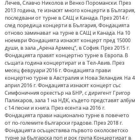
Лечев, Славчо Николов и Венко Поромански. През
2013 година, те изнасят много концерти в България,
последвани от турне в САЩ и Канада. През 2014 г.
след поредица концерти в България, Фондацията
отново заминават на турне в САЩ и Канада. На 10
ноември Фондацията изнасят концерт пред 15000
души, в зала „Арена Армеец“, в София. През 2015 г.
Фондацията правят концертно турне в Европа. В
същата година концертират и в Тел-Авив. През
месец февруари 2016 г. Фондацията прави
концертно турне в Австралия и Нова Зеландия. На 4
април 2016 г. Фондацията изнасят концерт със
Симфоничния оркестър на БНР, с диригент Григор
Паликаров, зала 1 на НДК, където представят албум
с 14 песни и книга. През есента на 2016 г.
Фондацията прави национално турне в повечето
от по-големите български градове. През 2018 г.
Фондацията осъществява първото околосветско
турне за българска поп и рок група Концертират в