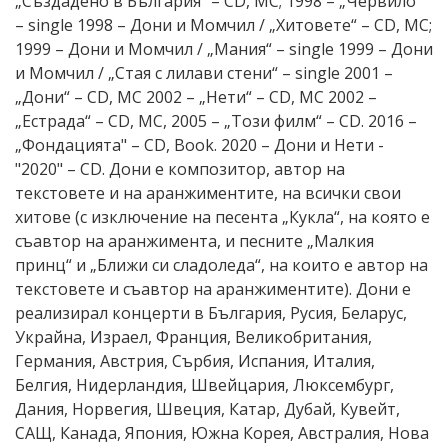
„Създадено в България“ – CD, МС; 1998 – „Червило“
– single 1998 – Дони и Момчил / „Хитовете“ – CD, МС;
1999 – Дони и Момчил / „Мания“ – single 1999 – Дони
и Момчил / „Стая с лилави стени“ – single 2001 –
„Дони“ – CD, MC 2002 – „Нети“ – CD, MC 2002 –
„Естрада“ – CD, MC, 2005 – „Този филм“ – CD. 2016 –
„Фондацията" – CD, Book. 2020 – Дони и Нети -
"2020" – CD. Дони е композитор, автор на
текстовете и на аранжиментите, на всички свои
хитове (с изключение на песента „Кукла“, на която е
съавтор на аранжимента, и песните „Малкия
принц“ и „Ближи си сладоледа“, на които е автор на
текстовете и съавтор на аранжиментите). Дони е
реализирал концерти в България, Русия, Беларус,
Украйна, Израел, Франция, Великобритания,
Германия, Австрия, Сърбия, Испания, Италия,
Белгия, Нидерландия, Швейцария, Люксембург,
Дания, Норвегия, Швеция, Катар, Дубай, Кувейт,
САЩ, Канада, Япония, Южна Корея, Австралия, Нова