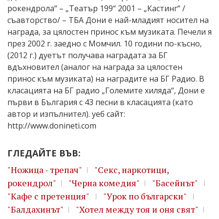
рокендрола“ – „Театър 199“ 2001 – „Кастинг“ /
съавторство/ – ТБА Дони е най-младият носител на
награда, за цялостен принос към музиката. Печели я
през 2002 г. заедно с Момчил. 10 години по-късно,
(2012 г.) дуетът получава наградата за БГ
вдъхновител (аналог на награда за цялостен
принос към музиката) на наградите на БГ Радио. В
класацията на БГ радио „Големите хиляда“, Дони е
първи в България с 43 песни в класацията (като
автор и изпълнител). уеб сайт:
http://www.donineti.com
ГЛЕДАЙТЕ ВЪВ:
"Ножица - трепач"
"Секс, наркотици,
рокендрол"
"Черна комедия"
"Басейнът"
"Кафе с претенция"
"Урок по български"
"Бaлдахинът"
"Хотел между тоя и оня свят"