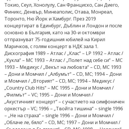
Токио, Сеул, Хонолулу, Сан Франциско, Сан Диего,
Финикс, Денвър, Минеаполис, Отава, Монреал,
Торонто, Ню Йорк и Хамбург. През 2019
концертират в Единбург, Дъблин и Лондон и после
основно в България, като на 30-и октомври
отпразнуват 75-годишния юбилей на Кирил
Маричков, с голям концерт в НДК зала 1.
Дискография 1989 – Атлас / „Клас“ – LP 1992 – Атлас /
„Кукла“ – MC 1993 – Атлас / „Полет над себе си“ – MC
1993 – Медикус / „Векът на любовта“ – CD, MC 1993
– Дони и Момчил / „Албумът“ – CD, МС; 1994 – Дони
и Момчил / „Вторият“ – CD, МС; 1994 – Медикус /
„Country Club Hits“ – MC 1995 – Дони и Момчил /
„Филмът“ – VC; 1995 – Дони и Момчил /
„Акустичният концерт“ – с участието на симфоничен
оркестър – VC; 1996 – „Твойта тишина“ – single 1996
– „Не на страха“ – single 1996 – Дони и Момчил /
„Облаче ле, бяло“ – CD, МС; 1997 – Дони и Момчил /