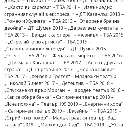
дъжда“ – ТБА 2011 – Ladies room – ДТ Казанлък 2011
– „Както ви харесва“ – ТБА 2011 – „Извънредно
странният случай в експреса…“ – ДТ Казанлък 2013 –
„Ромео и Жулиета“ – ТБА 2013 – „Отворена брачна
двойка“ – ДТ Шумен 2013 – „Да разлаем кучетата" –
ТБА 2013 – „Бандитска опера" – мюзикъл – ТБА 2015
– „Стреляйте по артиста" – ТБА 2015 –
„Старопланински легенди" – ДТ Шумен 2015 –
„Отело – ТБА 2016 – „Жената от морето“ – ТБА 2016
– „Писма до Касандра“ – ТБА 2017 – „Ана от другата
страна" – ДТ Търговище 2017 – „Черна комедия" –
ТБА 2017 – „Хензел и Гретел" – Младежки театър
„Николай Бинев“ 2017 – „Детектив"– ТБА 2018 –
„Спускане от връх Морган" – Народен театър 2018 –
„Как се обира банка" – Сатиричен театър 2018 –
„Ясна поляна" – Театър 199 2019 – „Енергични хора"
– Сатиричен театър 2019 – „Басейнът" – ТБА 2019 –
„Стрийптиз покер" – Малък градски театър „Зад
канала“ 2019 – „Маркиз дьо Сад" – ТБА 2019 – „Жена