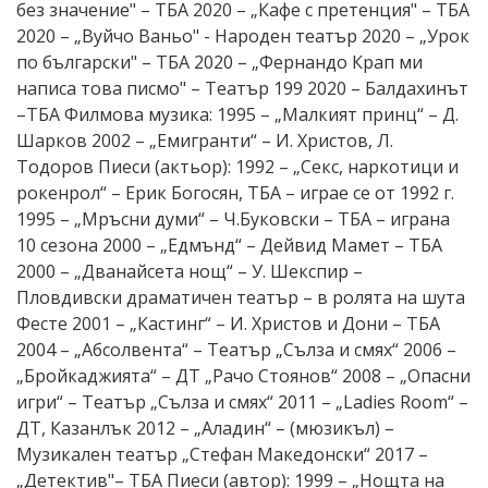
без значение" – ТБА 2020 – „Кафе с претенция" – ТБА
2020 – „Вуйчо Ваньо" - Народен театър 2020 – „Урок
по български" – ТБА 2020 – „Фернандо Крап ми
написа това писмо" – Театър 199 2020 – Балдахинът
–ТБА Филмова музика: 1995 – „Малкият принц“ – Д.
Шарков 2002 – „Емигранти“ – И. Христов, Л.
Тодоров Пиеси (актьор): 1992 – „Секс, наркотици и
рокенрол“ – Ерик Богосян, ТБА – играе се от 1992 г.
1995 – „Мръсни думи“ – Ч.Буковски – ТБА – играна
10 сезона 2000 – „Едмънд“ – Дейвид Мамет – ТБА
2000 – „Дванайсета нощ“ – У. Шекспир –
Пловдивски драматичен театър – в ролята на шута
Фесте 2001 – „Кастинг“ – И. Христов и Дони – ТБА
2004 – „Абсолвента“ – Театър „Сълза и смях“ 2006 –
„Бройкаджията“ – ДТ „Рачо Стоянов“ 2008 – „Опасни
игри“ – Театър „Сълза и смях“ 2011 – „Ladies Room“ –
ДТ, Казанлък 2012 – „Аладин“ – (мюзикъл) –
Музикален театър „Стефан Македонски“ 2017 –
„Детектив"– ТБА Пиеси (автор): 1999 – „Нощта на