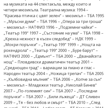
на музиката на 44 спектакъла, между които и
четири мюзикъла. Tеатрална музика: 1994 –
"Красива птичка с цвят зелен“ – мюзикъл – ТБА 1995
– „Мръсни думи“ – ТБА 1996 – „Опера за три гроша“
– мюзикъл – НАТФИЗ 1996 – „Подземни чайки“ –
„Театър 199“ 1997 – „Състояние на ума“ – ТБА 1998 –
„Крехка нежност в късен следобед“ – НДК 1999 –
„Мокри поръчки“ – „Театър 199“ 1999 – „Нощта на
рокендрола“ – „Театър 199“ 2000 – „Буре барут“ –
НАТФИЗ 2000 – „Едмънт“ – ТБА 2000 – „Дванайсета
нощ“ – Пловдивски драматичен театър 2001 –
„Среднощен град“ – вариации за пиано и глас –
Народен театър 2004 – „Ножица-трепач“ – ТБА 2005
– „Кълбовидна мълния“ – ТБА 2006 – „Копче за сън“
– мюзикъл – Младежки театър „Николай Бинев“
2007 – „По-големият син“ – ТБА 2007 – „Последни
поръчки“ – ТБА 2007 – „Били лъжеца“ – ДТ Сливен
2009 – „Тя – без любов и смърт“ – ТБА 2010 – „След