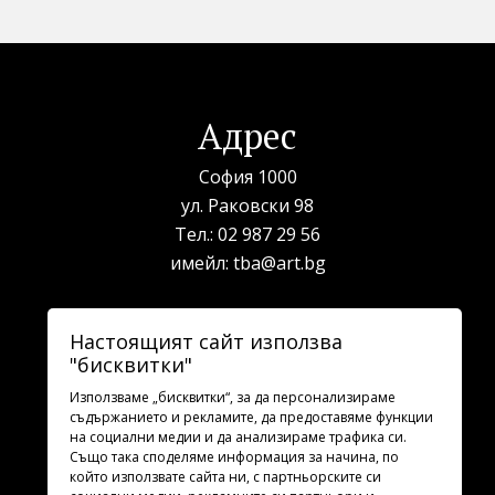
Адрес
София 1000
ул. Раковски 98
Тел.:
02 987 29 56
имейл:
tba@art.bg
Билетна каса
Настоящият сайт използва
"бисквитки"
телефон:
02 987 23 03
рабoтно време: 10:00 - 19:30
Използваме „бисквитки“, за да персонализираме
съдържанието и рекламите, да предоставяме функции
на социални медии и да анализираме трафика си.
Последвайте ни
Също така споделяме информация за начина, по
който използвате сайта ни, с партньорските си