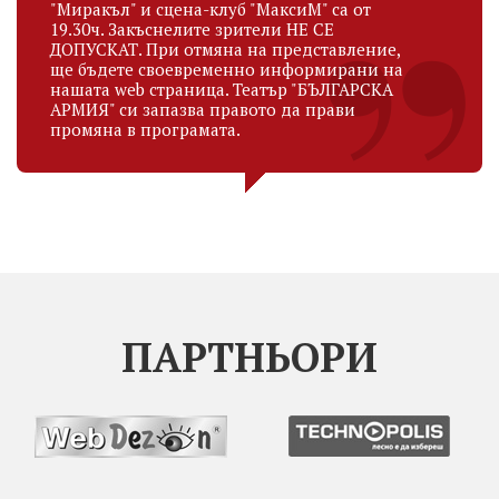
"Миракъл" и сцена-клуб "МаксиМ" са от
19.30ч. Закъснелите зрители НЕ СЕ
ДОПУСКАТ. При отмяна на представление,
ще бъдете своевременно информирани на
нашата web страница. Театър "БЪЛГАРСКА
АРМИЯ" си запазва правото да прави
промяна в програмата.
ПАРТНЬОРИ