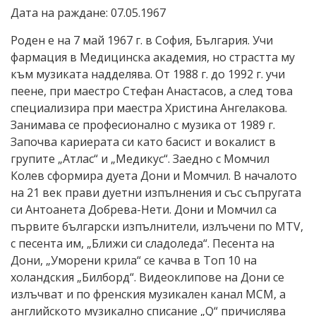
Дата на раждане: 07.05.1967
Роден е на 7 май 1967 г. в София, България. Учи
фармация в Медицинска академия, но страстта му
към музиката надделява. От 1988 г. до 1992 г. учи
пеене, при маестро Стефан Анастасов, а след това
специализира при маестра Христина Ангелакова.
Занимава се професионално с музика от 1989 г.
Започва кариерата си като басист и вокалист в
групите „Атлас“ и „Медикус“. Заедно с Момчил
Колев сформира дуета Дони и Момчил. В началото
на 21 век прави дуетни изпълнения и със съпругата
си Антоанета Добрева-Нети. Дони и Момчил са
първите български изпълнители, излъчени по MTV,
с песента им, „Ближи си сладоледа“. Песента на
Дони, „Уморени крила“ се качва в Топ 10 на
холандския „Билборд“. Видеоклипове на Дони се
излъчват и по френския музикален канал МСМ, а
английското музикално списание „Q“ причислява