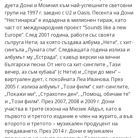
дуета Дони и Момчил към най-успешните световни
групи на 1997 г. заедно с U2 и Oasis. Песента на Дони
“Нестинарка” е издадена в милионен тираж, като
част от международния проект “Sounds like a new
Europe”. След 2001 година, работи със своята
съпруга Нети, за която създава албума „Нети“, с хит-
сингъла „Луната спи“. Следващата година излиза и
албумът му „Естрада“, с кавър версии на вечни
български песни. От него са хит-синглите „Тази
вечер, аз съм хубава“ (с Нети) и „Спри до мен“ –
виртуален дует, с покойната Леа Иванова. През
2005 г. излиза албумът „Този филм“ с хит-синглите,
„Покажи ми“, „Страхотен ден“, „Помощ, обичам те“
и „Този филм“. През 2007, 2008 и 2009 г. Дони
участва в трите сезона на Мюзик Айдъл, като в
първото и третото издание е член на журито, а във
второто и третото – музикален продуцент на
предаването. През 2014 г. Дони е музикален