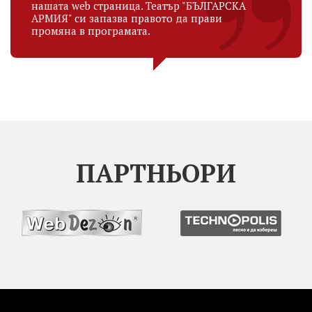
нашата web страница. Театър "БЪЛГАРСКА
АРМИЯ" си запазва правото да прави
промяна в програмата.
ПАРТНЬОРИ