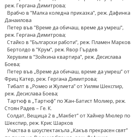
реж. Гергана Димитрова;
Врабчо в "Малка коледна приказка", реж. Дафинка
Данаилова
Петер във "Време да обичаш, време да умреш",
реж. Гергана Димитрова;
Стайко в "Български работи", реж. Пламен Марков
Бертолдо в "Крум", реж. Явор Гърдев
Херувим в "Зойкина квартира", реж. Десислава
Боева;
Петер във „Време да обичаш, време да умреш” от
Фриц Катер, реж. Гергана Димитрова;
Тибалт в „Ромео и Жулиета” от Уилям Шекспир,
реж. Десислава Боева;
Тартюф в „Тартюф” по Жан-Батист Молиер, реж.
Стоян Радев – Ге. К.
Солдат, Вещица 2 в „Макбет” от Хайнер Мюлер по
Шекспир, реж. Крис Шарков
Участва в шоуспектакъла „Какъв прекрасен свят”