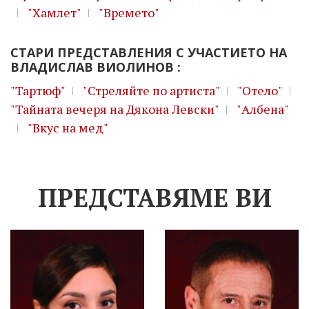
"Хамлет"
"Времето"
СТАРИ ПРЕДСТАВЛЕНИЯ С УЧАСТИЕТО НА
ВЛАДИСЛАВ ВИОЛИНОВ :
"Тартюф"
"Стреляйте по артиста"
"Отело"
"Тайната вечеря на Дякона Левски"
"Албена"
"Вкус на мед"
ПРЕДСТАВЯМЕ ВИ