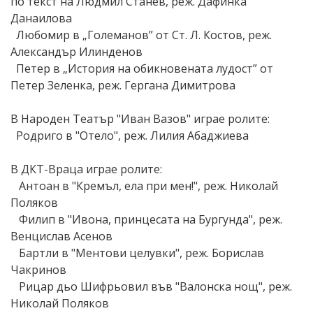
по текст на Людмил Станев, реж. Дафинка
Данаилова
Любомир в „Големанов” от Ст. Л. Костов, реж.
Александър Илинденов
Петер в „История на обикновената лудост” от
Петер Зеленка, реж. Гергана Димитрова
В Народен Театър "Иван Вазов" играе ролите:
Родриго в "Отело", реж. Лилия Абаджиева
В ДКТ-Враца играе ролите:
Антоан в "Кремъл, ела при мен!", реж. Николай
Поляков
Филип в "Ивона, принцесата на Бургунда", реж.
Венцислав Асенов
Бартли в "Ментови целувки", реж. Борислав
Чакринов
Рицар дьо Шифрьовил във "Валонска нощ", реж.
Николай Поляков