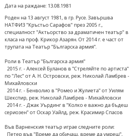
Дата на раждане: 13.08.1981
Роден на 13 август 1981, в гр. Русе. Завършва
НАТФИЗ "Кръстьо Сарафов" през 2005 г.,
специалност "Актьорство за драматичен театър" в
класа на проф. Крикор Азарян. От 2014 г. е част от
трупата на Театър "Българска армия".
Роли в Театър "Българска армия"
2015 г. - Алексей Буланов в "Стреляйте по артиста"
по "Лес" от А. Н. Островски, реж. Николай Ламбрев -
Михайловски
2014 г. - Бенволио в "Ромео и Жулиета" от Уилям
Шекспир, реж. Николай Ламбрев - Михайловски
2014 г. - Джак Уърдинг в "Колко е важно да бъдеш
сериозен" от Оскар Уайлд, реж. Красимир Спасов
Във Варненския театър играе следните роли:
Петер във "Време да обичаш, време да умреш",