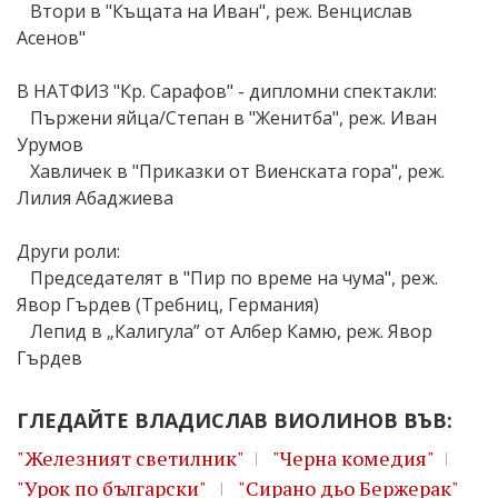
Втори в "Къщата на Иван", реж. Венцислав
Асенов"
В НАТФИЗ "Кр. Сарафов" - дипломни спектакли:
Пържени яйца/Степан в "Женитба", реж. Иван
Урумов
Хавличек в "Приказки от Виенската гора", реж.
Лилия Абаджиева
Други роли:
Председателят в "Пир по време на чума", реж.
Явор Гърдев (Требниц, Германия)
Лепид в „Калигула” от Албер Камю, реж. Явор
Гърдев
ГЛЕДАЙТЕ ВЛАДИСЛАВ ВИОЛИНОВ ВЪВ:
"Железният светилник"
"Черна комедия"
"Урок по български"
"Сирано дьо Бержерак"