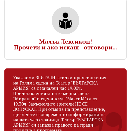
Малък Лексикон!
Прочети и ако искаш - отговори...
Уважаеми ЗРИТЕЛИ, всички представления
на Голяма сцена на Театър "БЪЛГАРСКА
АРМИЯ" са с начален час 19.00ч.
Представленията на камерна сцена
"Миракъл" и сцена-клуб "МаксиМ" са от
19.30ч. Закъснелите зрители НЕ СЕ
ДОПУСКАТ. При отмяна на представление,
ще бъдете своевременно информирани на
нашата web страница. Театър "БЪЛГАРСКА
АРМИЯ" си запазва правото да прави
промяна в програмата.