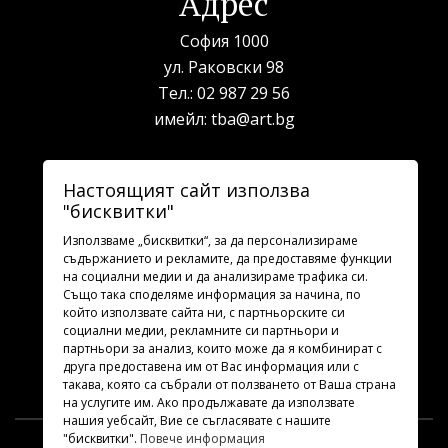
Адрес
София 1000
ул. Раковски 98
Тел.:
02 987 29 56
имейл:
tba@art.bg
Билетна каса
Настоящият сайт използва
"бисквитки"
телефон:
02 987 23 03
рабoтно време: 10:00 - 19:30
Използваме „бисквитки“, за да персонализираме
съдържанието и рекламите, да предоставяме функции
на социални медии и да анализираме трафика си.
Последвайте ни
Също така споделяме информация за начина, по
който използвате сайта ни, с партньорските си
социални медии, рекламните си партньори и
партньори за анализ, които може да я комбинират с
друга предоставена им от Вас информация или с
такава, която са събрали от ползването от Ваша страна
на услугите им. Ако продължавате да използвате
нашия уебсайт, Вие се съгласявате с нашите
"бисквитки".
Повече информация