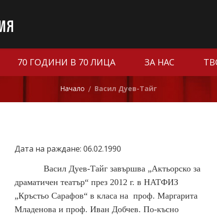
70 ГОДИНИ В 70 ЛИЦА
ЗА НАС
ТВ
Начало
Васил Дуев-Тайг
/
Дата на раждане: 06.02.1990
Васил Дуев-Тайг завършва „Актьорско за
драматичен театър“
през 2012 г. в НАТФИЗ
„Кръстьо Сарафов“ в класа на проф. Маргарита
Младенова и проф. Иван Добчев. По-късно