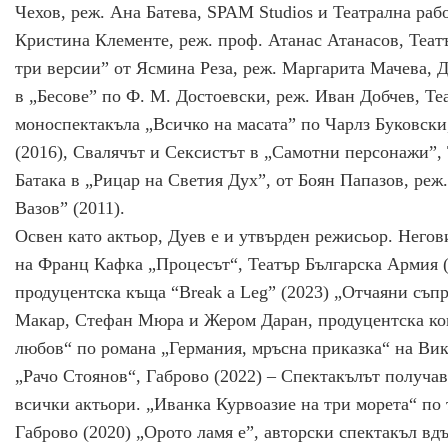
Чехов, реж. Ана Батева, SPAM Studios и Театрална раб
Кристина Клементе, реж. проф. Атанас Атанасов, Теат
три версии” от Ясмина Реза, реж. Маргарита Мачева,
в „Бесове” по Ф. М. Достоевски, реж. Иван Добчев, Т
моноспектакъла „Всичко на масата” по Чарлз Буковски
(2016), Свалячът и Сексистът в „Самотни персонажи”,
Батака в „Рицар на Светия Дух”, от Боян Папазов, ре
Вазов” (2011).
Освен като актьор, Дуев е и утвърден режисьор. Негов
на Франц Кафка „Процесът“, Театър Българска Армия (
продуцентска къща “Break a Leg” (2023) „Отчаяни съпр
Макар, Стефан Мюра и Жером Даран, продуцентска ком
любов“ по романа „Германия, мръсна приказка“ на Ви
„Рачо Стоянов“, Габрово (2022) – Спектакълът получав
всички актьори. „Иванка Курвоазие на три морета“ по 
Габрово (2020) „Орото ламя е”, авторски спектакъл в