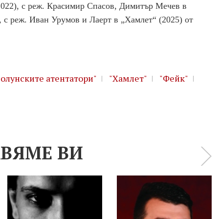
022), с реж. Красимир Спасов
,
Димитър Мечев в
, с реж. Иван Урумов
и Лаерт в „Хамлет“ (2025) от
Солунските атентатори"
"Хамлет"
"Фейк"
ВЯМЕ ВИ
›