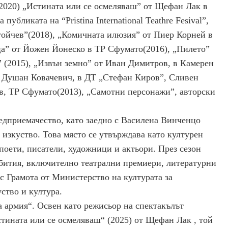
(2020) „Истината или се осмеляваш” от Щефан Лак в
убликата на “Pristina International Teathre Fesival”,
тойчев”(2018), „Комичната илюзия” от Пиер Корней в
ца” от Йожен Йонеско в ТР Сфумато(2016), „Пилето”
 (2015), „Извън земно” от Иван Димитров, в Камерен
Душан Ковачевич, в ДТ „Стефан Киров”, Сливен
в, ТР Сфумато(2013), „Самотни персонажи”, авторски
едприемачество, като заедно с Василена Винченцо
 изкуство. Това място се утвърждава като културен
поети, писатели, художници и актьори. През сезон
ъбития, включително театрални премиери, литературни
с Грамота от Министерство на културата за
ство и култура.
ка армия“. Освен като режисьор на спектакълът
тината или се осмеляваш“ (2025) от Щефан Лак , той