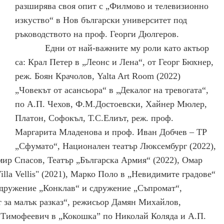
разширява своя опит с „Филмово и телевизионно
изкуство“ в Нов български университет под
ръководството на проф. Георги Дюлгеров.
Едни от най-важните му роли като актьор
са: Крал Петер в „Леонс и Лена“, от Георг Бюхнер,
реж. Боян Крачолов, Yalta Art Room (2022)
„Човекът от асансьора“ в „Декалог на тревогата“,
по А.П. Чехов, Ф.М.Достоевски, Хайнер Мюлер,
Платон, Софокъл, Т.С.Елиът, реж. проф.
Маргарита Младенова и проф. Иван Добчев – ТР
„Сфумато“, Национален театър Люксембург (2022),
ир Спасов, Театър „Българска Армия“ (2022), Омар
illa Vellis" (2021), Марко Поло в „Невидимите градове“
сдружение „Конклав“ и сдружение „Съпромат“,
 за малък разказ“, режисьор Дамян Михайлов,
 Тимофеевич в „Кокошка” по Николай Коляда и А.П.