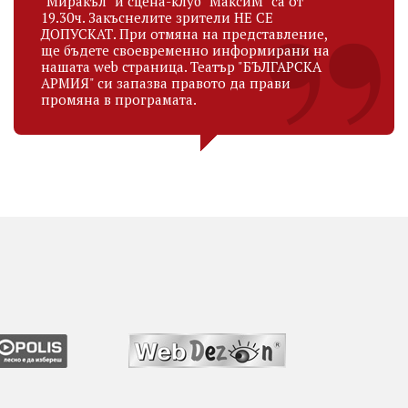
"Миракъл" и сцена-клуб "МаксиМ" са от
19.30ч. Закъснелите зрители НЕ СЕ
ДОПУСКАТ. При отмяна на представление,
ще бъдете своевременно информирани на
нашата web страница. Театър "БЪЛГАРСКА
АРМИЯ" си запазва правото да прави
промяна в програмата.