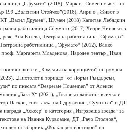
отилница „Сфумато“ (2018), Марк в „Семеен съвет” от
ър 199 „Валентин Стойчев”(2018), Анри в „Живот в
 ДКТ „Васил Друмев”, Шумен (2018) Капитан Лебядкин
еатрална работилница Сфумато (2017) Хенри Чинаски в
, реж. Ана Батева, Театрална работилница „Сфумато“
 Театрална работилница „Сфумато“ (2012), Ванко
ж. проф. Маргарита Младенова, Народен театър „Иван
и постановки са: „Комедия на корупцията“ по романа
2023), „Пистолет в торнадо“ от Лорън Гъндърсън,
узи“ по пиесата “Desperate Housemen” от Алекси
пания „База Х“ (2021), „Въпреки живота - всичко е
ктор Пасков, спектакъл на Сдружение „Суматоха“ и ДТ
а награда „Аскеер“ в категория „Изгряваща звезда“ за
текстове на Иванка Курвоазие, ДТ „Рачо Стоянов“,
дъхновен от сборник „Фолклорен еротикон” на