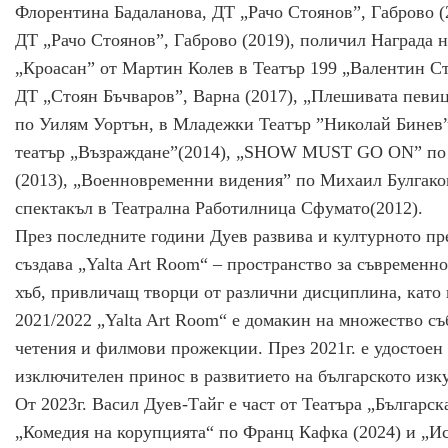
Флорентина Бадаланова, ДТ „Рачо Стоянов”, Габрово 
ДТ „Рачо Стоянов”, Габрово (2019), поличил Награда на п
„Кроасан” от Мартин Колев в Театър 199 „Валентин С
ДТ „Стоян Бъчваров”, Варна (2017), „Плешивата певи
по Уилям Уортън, в Младежки Театър ”Николай Бинев”
театър „Възраждане”(2014), „SHOW MUST GO ON” по 
(2013), „Военновременни видения” по Михаил Булгако
спектакъл в Театрална Работилница Сфумато(2012).
През последните години Дуев развива и културното пр
създава „Yalta Art Room“ – пространство за съвременно
хъб, привличащ творци от различни дисциплина, като 
2021/2022 „Yalta Art Room“ е домакин на множество с
четения и филмови прожекции. През 2021г. е удостоен 
изключителен принос в развитието на българското изку
От 2023г. Васил Дуев-Тайг е част от Театъра „Българс
„Комедия на корупцията“ по Франц Кафка (2024) и „Ис