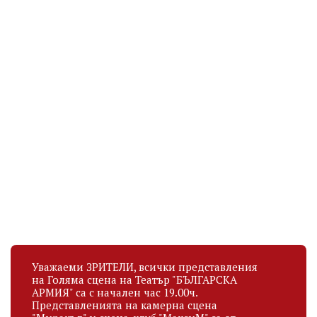
МИЛЕН МИЛАНОВ
ИВАН РАДОЕВ
Актьор
Актьор
рождена дата
рождена дата
15.09.1950
07.10.1972
Уважаеми ЗРИТЕЛИ, всички представления
на Голяма сцена на Театър "БЪЛГАРСКА
АРМИЯ" са с начален час 19.00ч.
Представленията на камерна сцена