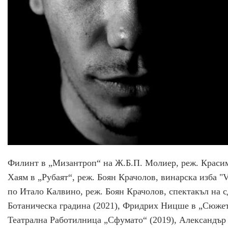
Филинт в „Мизантроп“ на Ж.Б.П. Молиер, реж. Красим
Хаям в „Рубаят“, реж. Боян Крачолов, винарска изба "V
по Итало Калвино, реж. Боян Крачолов, спектакъл на 
Ботаническа градина (2021), Фридрих Ницше в „Сюжет
Театрална Работилница „Сфумато“ (2019), Александър