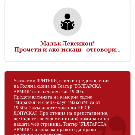
Малък Лексикон!
Прочети и ако искаш - отговори...
Уважаеми ЗРИТЕЛИ, всички представления
на Голяма сцена на Театър "БЪЛГАРСКА
АРМИЯ" са с начален час 19.00ч.
Представленията на камерна сцена
"Миракъл" и сцена-клуб "МаксиМ" са от
19.30ч. Закъснелите зрители НЕ СЕ
ДОПУСКАТ. При отмяна на представление,
ще бъдете своевременно информирани на
нашата web страница. Театър "БЪЛГАРСКА
АРМИЯ" си запазва правото да прави
промяна в програмата.