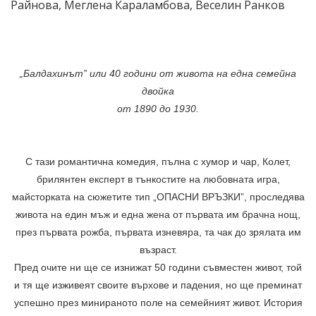
Райнова
,
Меглена Караламбова
,
Веселин Ранков
„Балдахинът” или 40 години от живота на една семейна
двойка
от 1890 до 1930.
С тази романтична комедия, пълна с хумор и чар, Колет,
брилянтен експерт в тънкостите на любовната игра,
майсторката на сюжетите тип „ОПАСНИ ВРЪЗКИ”, проследява
живота на един мъж и една жена от първата им брачна нощ,
през първата рожба, първата изневяра, та чак до зрялата им
възраст.
Пред очите ни ще се изнижат 50 години съвместен живот, той
и тя ще изживеят своите върхове и падения, но ще преминат
успешно през минираното поле на семейният живот. История