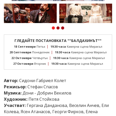
ГЛЕДАЙТЕ ПОСТАНОВКАТА ""БAЛДАХИНЪТ""
|
18 Септември
Петък
19.30 часа
Камерна сцена Миракъл
|
28 Септември
Понеделник
19.30 часа
Камерна сцена Миракъл
|
22 Октомври
Четвъртък
19.30 часа
Камерна сцена Миракъл
|
27 Октомври
Вторник
19.30 часа
Камерна сцена Миракъл
Автор:
Сидони-Габриел Колет
Режисьор:
Стефан Спасов
Музика:
Дони - Добрин Векилов
Художник:
Петя Стойкова
Участват:
Гергана Данданова
,
Веселин Анчев
,
Ели
Колева
,
Ясен Атанасов
,
Георги Фирков
,
Елена