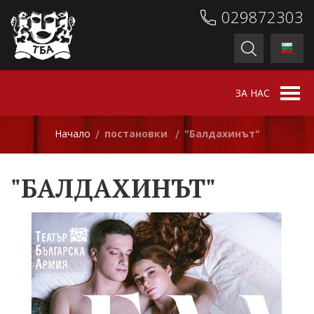
029872303
ЗА НАС
Начало
постановки
"Бaлдахинът"
/
/
"БAЛДАХИНЪТ"