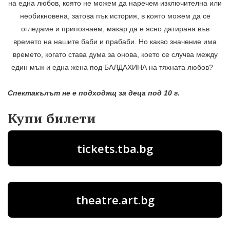
на една любов, която не можем да наречем изключителна или
необикновена, затова пък история, в която можем да се
огледаме и припознаем, макар да е ясно датирана във
времето на нашите баби и прабаби. Но какво значение има
времето, когато става дума за онова, което се случва между
един мъж и една жена под БАЛДАХИНА на тяхната любов?
Спектакълът не е подходящ за деца под 10 г.
Купи билети
tickets.tba.bg
theatre.art.bg