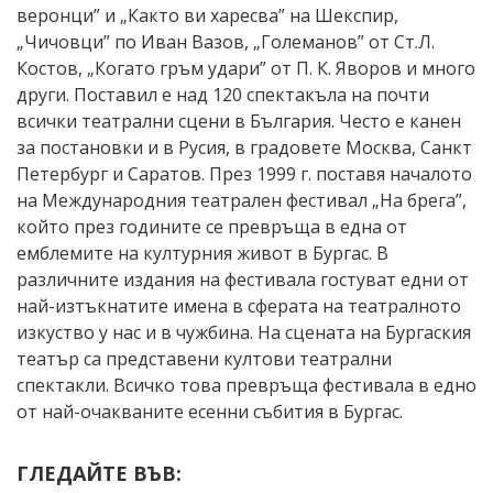
веронци” и „Както ви харесва” на Шекспир,
„Чичовци” по Иван Вазов, „Големанов” от Ст.Л.
Костов, „Когато гръм удари” от П. К. Яворов и много
други. Поставил е над 120 спектакъла на почти
всички театрални сцени в България. Често е канен
за постановки и в Русия, в градовете Москва, Санкт
Петербург и Саратов. През 1999 г. поставя началото
на Международния театрален фестивал „На брега”,
който през годините се превръща в една от
емблемите на културния живот в Бургас. В
различните издания на фестивала гостуват едни от
най-изтъкнатите имена в сферата на театралното
изкуство у нас и в чужбина. На сцената на Бургаския
театър са представени култови театрални
спектакли. Всичко това превръща фестивала в едно
от най-очакваните есенни събития в Бургас.
ГЛЕДАЙТЕ ВЪВ: