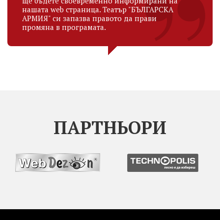
ще бъдете своевременно информирани на
нашата web страница. Театър "БЪЛГАРСКА
АРМИЯ" си запазва правото да прави
промяна в програмата.
ПАРТНЬОРИ