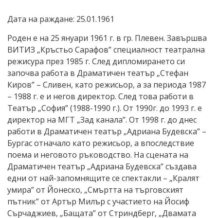
Дата на раждане: 25.01.1961
Роден е на 25 януари 1961 г. в гр. Плевен. Завършва
ВИТИЗ „Кръстьо Сарафов” специалност театрална
режисура през 1985 г. След дипломирането си
започва работа в Драматичен театър „Стефан
Киров” – Сливен, като режисьор, а за периода 1987
– 1988 г. е и негов директор. След това работи в
Театър „София” (1988-1990 г.). От 1990г. до 1993 г. е
директор на МГТ „Зад канала”. От 1998 г. до днес
работи в Драматичен театър „Адриана Будевска” –
Бургас отначало като режисьор, а впоследствие
поема и неговото ръководство. На сцената на
Драматичен театър „Адриана Будевска” създава
едни от най-запомнящите се спектакли – „Кралят
умира” от Йонеско, „Смъртта на търговският
пътник” от Артър Милър с участието на Йосиф
Сърчаджиев, „Бащата” от Стриндберг, „Двамата