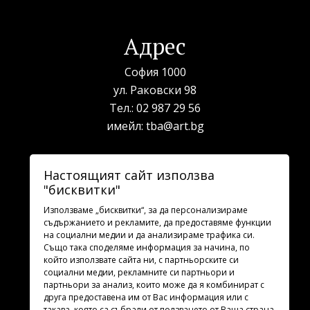
Адрес
София 1000
ул. Раковски 98
Тел.:
02 987 29 56
имейл:
tba@art.bg
Билетна каса
Настоящият сайт използва
"бисквитки"
телефон:
02 987 23 03
рабoтно време: 10:00 - 19:30
Използваме „бисквитки“, за да персонализираме
съдържанието и рекламите, да предоставяме функции
на социални медии и да анализираме трафика си.
Последвайте ни
Също така споделяме информация за начина, по
който използвате сайта ни, с партньорските си
социални медии, рекламните си партньори и
партньори за анализ, които може да я комбинират с
друга предоставена им от Вас информация или с
такава, която са събрали от ползването от Ваша страна