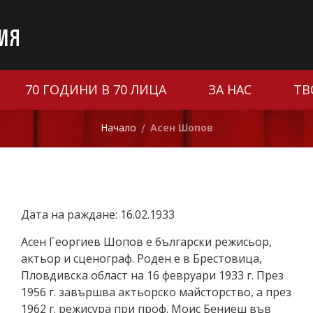
70 ГОДИНИ В 70 ЛИЦА
ЗА НАС
ТВ
Начало
Асен Шопов
/
Дата на раждане: 16.02.1933
Асен Георгиев Шопов е български режисьор,
актьор и сценограф. Роден е в Брестовица,
Пловдивска област на 16 февруари 1933 г. През
1956 г. завършва актьорско майсторство, а през
1962 г. режисура при проф. Моис Бениеш във