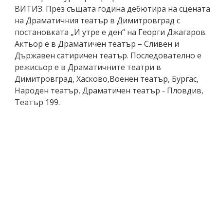
ВИТИЗ. През същата година дебютира на сцената
на Драматичния театър в Димитровград с
постановката „И утре е ден“ на Георги Джагаров.
Актьор е в Драматичен театър – Сливен и
Държавен сатиричен театър. Последователно е
режисьор е в Драматичните театри в
Димитровград, Хасково,Военен театър, Бургас,
Народен театър, Драматичен театър - Пловдив,
Театър 199.