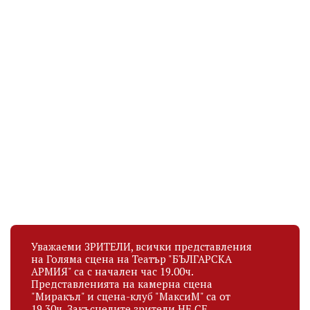
НЕНЧО ИЛЧЕВ
СИМЕОН ДАМЯНОВ
Актьор
Актьор
рождена дата
рождена дата
03.05.1972
12.12.1992
Уважаеми ЗРИТЕЛИ, всички представления
на Голяма сцена на Театър "БЪЛГАРСКА
АРМИЯ" са с начален час 19.00ч.
Представленията на камерна сцена
"Миракъл" и сцена-клуб "МаксиМ" са от
19.30ч. Закъснелите зрители НЕ СЕ