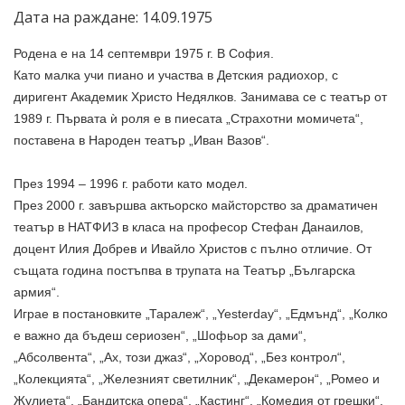
Дата на раждане: 14.09.1975
Родена е на 14 септември 1975 г. В
София
.
Като малка учи пиано и участва в Детския радиохор, с
диригент
Академик
Христо Недялков
. Занимава се с
театър
от
1989 г. Първата ѝ роля е в пиесата „Страхотни момичета“,
поставена в
Народен театър „Иван Вазов“
.
През 1994 – 1996 г. работи като модел.
През 2000 г. завършва актьорско майсторство за драматичен
театър в
НАТФИЗ
в класа на професор
Стефан Данаилов
,
доцент
Илия Добрев
и
Ивайло Христов
с пълно отличие. От
същата година постъпва в трупата на
Театър „Българска
армия“
.
Играе в постановките „Таралеж“, „Yesterday“, „Едмънд“, „
Колко
е важно да бъдеш сериозен
“, „Шофьор за дами“,
„Абсолвента“, „Ах, този джаз“, „Хоровод“, „Без контрол“,
„Колекцията“, „Железният светилник“, „Декамерон“, „
Ромео и
Жулиета
“, „Бандитска опера“, „Кастинг“, „Комедия от грешки“,