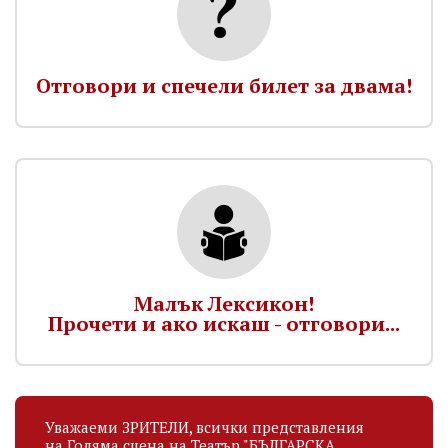
Отговори и спечели билет за двама!
Малък Лексикон!
Прочети и ако искаш - отговори...
Уважаеми ЗРИТЕЛИ, всички представления
на Голяма сцена на Театър "БЪЛГАРСКА