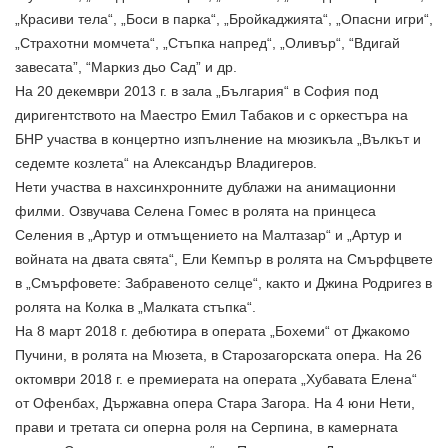
„Красиви тела“, „Боси в парка“, „Бройкаджията“, „Опасни игри“,
„Страхотни момчета“, „Стъпка напред“, „Оливър“, “Вдигай
завесата”, “Маркиз дьо Сад” и др.
На 20 декември 2013 г. в зала „България“ в София под
диригентството на Маестро
Емил Табаков
и с оркестъра на
БНР
участва в концертно изпълнение на мюзикъла „Вълкът и
седемте козлета“ на
Александър Владигеров
.
Нети участва в нахсинхронните дублажи на анимационни
филми. Озвучава
Селена Гомес
в ролята на принцеса
Селения в „
Артур и отмъщението на Малтазар
“ и „
Артур и
войната на двата свята
“, Ели Кемпър в ролята на Смърфцвете
в „
Смърфовете: Забравеното селце
“, както и Джина Родригез в
ролята на Колка в „Малката стъпка“.
На 8 март 2018 г. дебютира в операта „
Бохеми
“ от
Джакомо
Пучини
, в ролята на Мюзета, в
Старозагорската опера
. На 26
октомври 2018 г. е премиерата на операта „
Хубавата Елена
“
от
Офенбах
,
Държавна опера Стара Загора
. На 4 юни
Нети
,
прави и третата си оперна роля на Серпина, в камерната