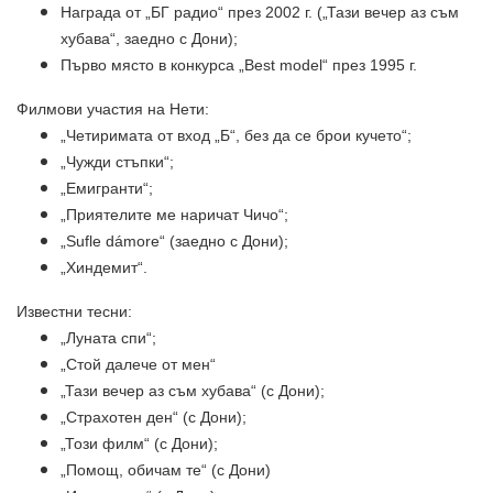
Награда от „
БГ радио
“ през 2002 г. („Тази вечер аз съм
хубава“, заедно с
Дони
);
Първо място в конкурса „Best model“ през 1995 г.
Филмови участия на Нети:
„Четиримата от вход „Б“, без да се брои кучето“;
„Чужди стъпки“;
„
Емигранти
“;
„
Приятелите ме наричат Чичо
“;
„
Sufle dámore
“ (заедно с
Дони
);
„
Хиндемит
“.
Известни тесни:
„Луната спи“;
„Стой далече от мен“
„Тази вечер аз съм хубава“ (с
Дони
);
„Страхотен ден“ (с Дони);
„Този филм“ (с Дони);
„Помощ, обичам те“ (с Дони)