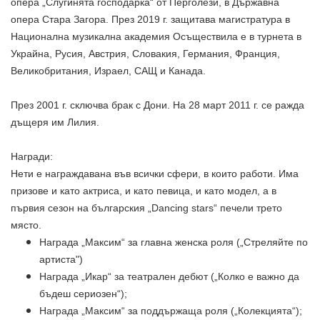
опера „Слугинята господарка“ от
Перголези
, в Държавна
опера Стара Загора. През 2019 г. защитава магистратура в
Национална музикална академия
Осъществила е в турнета в
Украйна
, Русия,
Австрия
, Словакия,
Германия
,
Франция
,
Великобритания
,
Израел
,
САЩ
и
Канада
.
През 2001 г. сключва брак с
Дони
. На 28 март 2011 г. се ражда
дъщеря им Лилия.
Награди:
Нети е награждавана във всички сфери, в които работи. Има
призове и като актриса, и като певица, и като модел, а в
първия сезон на българския „
Dancing stars
“ печели трето
място.
Награда „Максим“ за главна женска роля („
Стреляйте по
артиста
")
Награда „Икар“ за театрален дебют („
Колко е важно да
бъдеш сериозен
“);
Награда „Максим“ за поддържаща роля („
Колекцията
“);