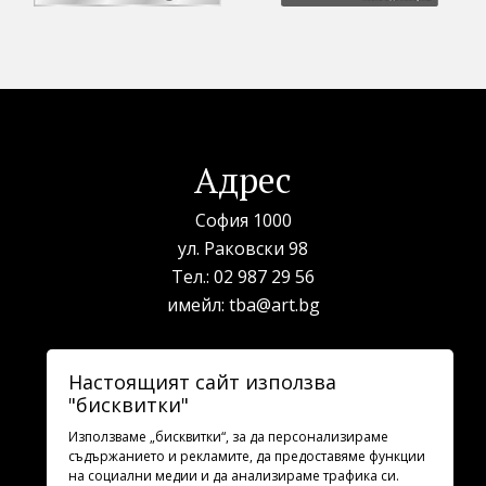
Адрес
София 1000
ул. Раковски 98
Тел.:
02 987 29 56
имейл:
tba@art.bg
Билетна каса
Настоящият сайт използва
"бисквитки"
телефон:
02 987 23 03
рабoтно време: 10:00 - 19:30
Използваме „бисквитки“, за да персонализираме
съдържанието и рекламите, да предоставяме функции
на социални медии и да анализираме трафика си.