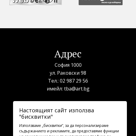
Адрес
София 1000
ул. Раковски 98
Тел.:
02 987 29 56
имейл:
tba@art.bg
Билетна каса
Настоящият сайт използва
"бисквитки"
телефон:
02 987 23 03
рабoтно време: 10:00 - 19:30
Използваме „бисквитки“, за да персонализираме
съдържанието и рекламите, да предоставяме функции