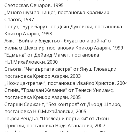
Светослав Овчаров, 1995
„Много шум за нищо“, постановка Красимир
Спасов, 1997
Топуз, "Буре барут" от Деян Дуковски, постановка
Крикор Азарян, 1998
Аякс, "Война и блудство - блудство и война" от
Уилиам Шекспир, постановка Крикор Азарян, 1999
"Едмънд" от Дейвид Мамет, постановка
Н.Л.Михайловски, 2000
Стьопа, "Четвъртата сестра" от Януш Гловацки,
постановка Крикор Азарян, 2003
„Ножица-трепач“, постановка Ивайло Христов, 2004
Стийв, "Трамвай Желание" от Тенеси Уилиамс,
постановка Крикор Азарян, 2005
Старши Сержант, "Без контрол" от Дьорд Шпиро,
постановка Н.Л.Михайловски, 2005
Пърси Рендъл, "Последни поръчки" от Джон
Пристли, постановка Надя Атанасова, 2007