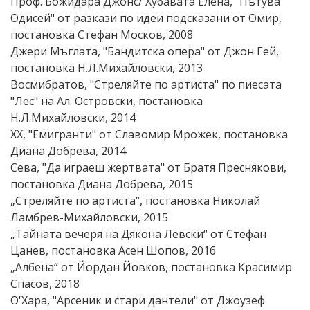
Проф. Божидара Джонс/ Хубавата Елена, "Пътува
Одисей" от разкази по идеи подсказани от Омир,
постановка Стефан Москов, 2008
Джери Мъглата, "Бандитска опера" от Джон Гей,
постановка Н.Л.Михайловски, 2013
Восмибратов, "Стреляйте по артиста" по пиесата
"Лес" на Ал. Островски, постановка
Н.Л.Михайловски, 2014
ХХ, "Емигранти" от Славомир Мрожек, постановка
Диана Добрева, 2014
Сева, "Да играеш жертвата" от Братя Преснякови,
постановка Диана Добрева, 2015
„Стреляйте по артиста“, постановка Николай
Ламбрев-Михайловски, 2015
„Тайната вечеря на Дякона Левски“ от Стефан
Цанев, постановка Асен Шопов, 2016
„Албена“ от Йордан Йовков, постановка Красимир
Спасов, 2018
О'Хара, "Арсеник и стари дантели" от Джоузеф