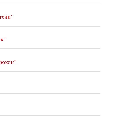
тели"
к"
рокли"