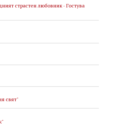
ният страстен любовник - Гостува
ня свят"
к"