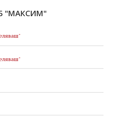
Б "МАКСИМ"
меляваш"
меляваш"