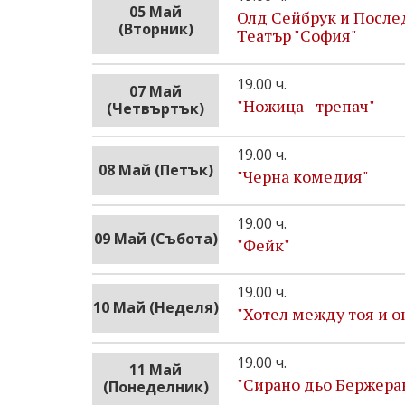
05 Май
Олд Сейбрук и Послед
(Вторник)
Театър "София"
19.00 ч.
07 Май
"Ножица - трепач"
(Четвъртък)
19.00 ч.
08 Май (Петък)
"Черна комедия"
19.00 ч.
09 Май (Събота)
"Фейк"
19.00 ч.
10 Май (Неделя)
"Хотел между тоя и о
19.00 ч.
11 Май
"Сирано дьо Бержера
(Понеделник)