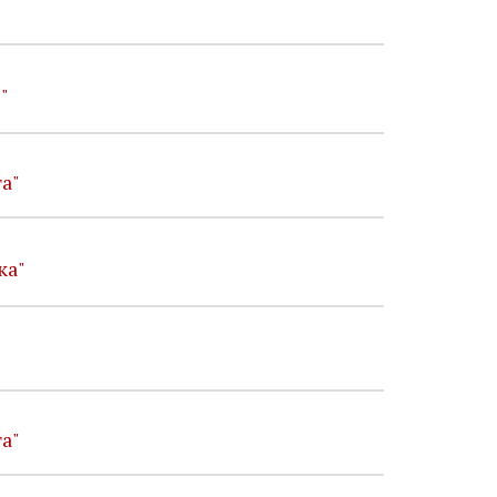
"
а"
ка"
а"