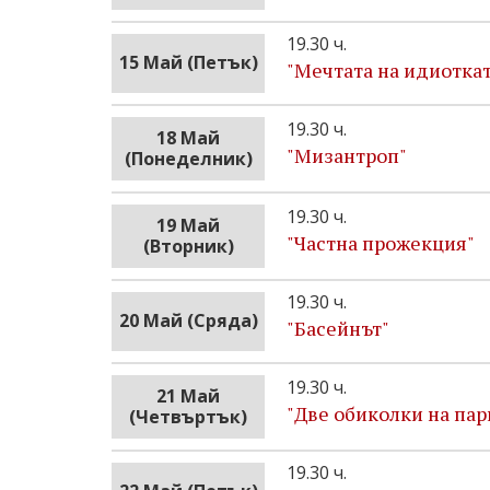
19.30 ч.
15 Май (Петък)
"Мечтата на идиоткат
19.30 ч.
18 Май
"Мизантроп"
(Понеделник)
19.30 ч.
19 Май
"Частна прожекция"
(Вторник)
19.30 ч.
20 Май (Сряда)
"Басейнът"
19.30 ч.
21 Май
"Две обиколки на пар
(Четвъртък)
19.30 ч.