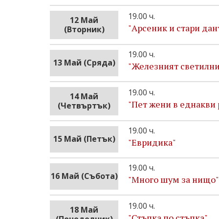
19.00 ч.
12 Май
"Арсеник и стари дан
(Вторник)
19.00 ч.
13 Май (Сряда)
"Железният светилни
19.00 ч.
14 Май
"Пет жени в еднакви 
(Четвъртък)
19.00 ч.
15 Май (Петък)
"Евридика"
19.00 ч.
16 Май (Събота)
"Много шум за нищо"
19.00 ч.
18 Май
"Стъпка по стъпка"