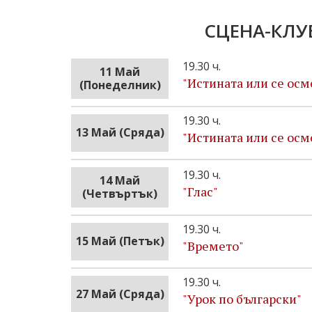
СЦЕНА-КЛУ
19.30 ч.
11 Май
"Истината или се ос
(Понеделник)
19.30 ч.
13 Май (Сряда)
"Истината или се ос
19.30 ч.
14 Май
"Глас"
(Четвъртък)
19.30 ч.
15 Май (Петък)
"Времето"
19.30 ч.
27 Май (Сряда)
"Урок по български"