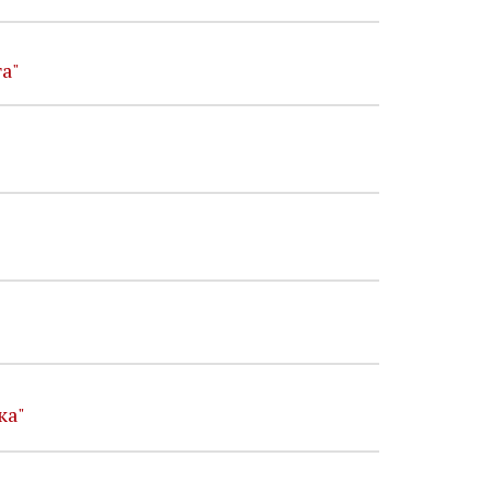
а"
ка"