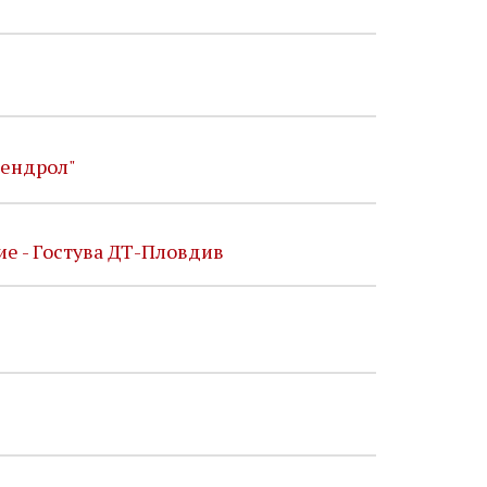
кендрол"
ие - Гостува ДТ-Пловдив