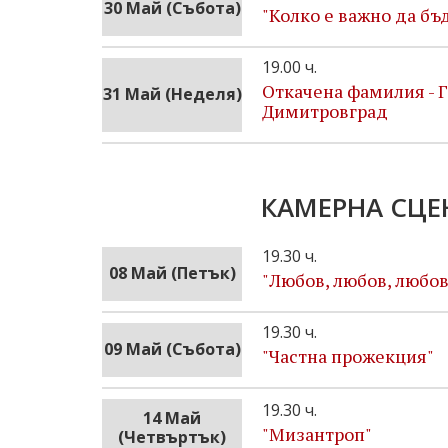
30 Май (Събота)
"Колко е важно да б
19.00 ч.
Откачена фамилия - Г
31 Май (Неделя)
Димитровград
КАМЕРНА СЦЕ
19.30 ч.
08 Май (Петък)
"Любов, любов, любов
19.30 ч.
09 Май (Събота)
"Частна прожекция"
19.30 ч.
14 Май
"Мизантроп"
(Четвъртък)