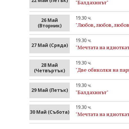
22 Май (Петък)
"Бaлдахинът"
19.30 ч.
26 Май
"Любов, любов, любов
(Вторник)
19.30 ч.
27 Май (Сряда)
"Мечтата на идиоткат
19.30 ч.
28 Май
"Две обиколки на пар
(Четвъртък)
19.30 ч.
29 Май (Петък)
"Бaлдахинът"
19.30 ч.
30 Май (Събота)
"Мечтата на идиоткат