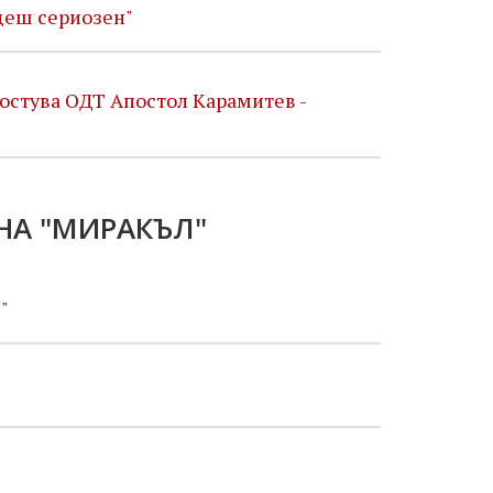
ъдеш сериозен"
остува ОДТ Апостол Карамитев -
НА "МИРАКЪЛ"
"